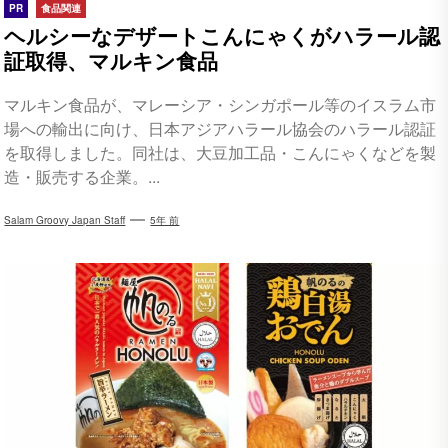
PR
食品関連
ヘルシーなデザートこんにゃくがハラール認
証取得、マルキン食品
マルキン食品が、マレーシア・シンガポール等のイスラム市
場への輸出に向け、日本アジアハラール協会のハラール認証
を取得しました。同社は、大豆加工品・こんにゃくなどを製
造・販売する企業。...
Salam Groovy Japan Staff
5年 前