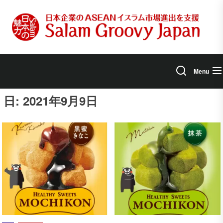
Skip
to
the
content
Menu
日:
2021年9月9日