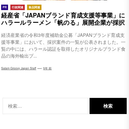
PR
行政関連
食品関連
経産省「JAPANブランド育成支援等事業」に
ハラールラーメン「帆のる」展開企業が採択
経済産業省の令和3年度補助金公募「JAPANブランド育成支
援等事業」において、採択案件の一覧が公表されました。一
覧の中には、ハラール認証を取得したオリジナルブランド食
品の海外輸出プ...
Salam Groovy Japan Staff
5年 前
検
索: