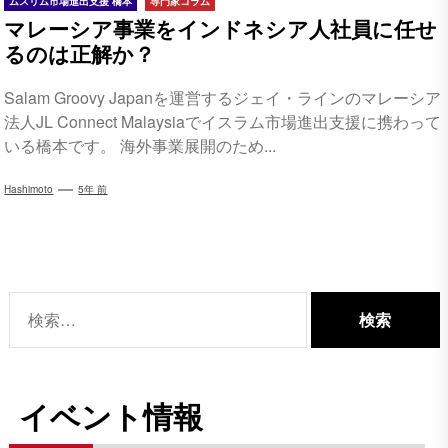
ムスリム市場進出支援 橋本
専門家コラム
マレーシア事業をインドネシア人社員に任せ
るのは正解か？
Salam Groovy Japanを運営するジェイ・ラインのマレーシア
法人JL Connect Malaysiaでイスラム市場進出支援に携わって
いる橋本です。 海外事業展開のため...
Hashimoto
5年 前
検
索:
イベント情報