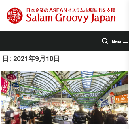
Skip
to
the
content
Menu
日:
2021年9月10日