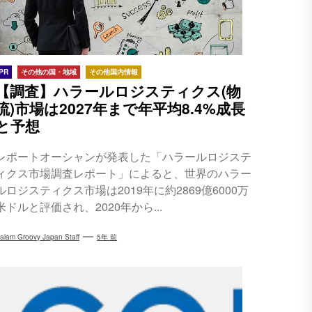
PR
その他の国・地域
その他国内情報
【調査】ハラールロジスティクス(物
流)市場は2027年まで年平均8.4%成長
と予想
レポートオーシャンが発表した「ハラールロジステ
ィクス市場調査レポート」によると、世界のハラー
ルロジスティクス市場は2019年に約2869億6000万
米ドルと評価され、2020年から...
alam Groovy Japan Staff
5年 前