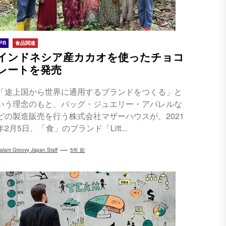
PR
食品関連
インドネシア産カカオを使ったチョコ
レートを発売
「途上国から世界に通用するブランドをつくる」と
いう理念のもと、バッグ・ジュエリー・アパレルな
どの製造販売を行う株式会社マザーハウスが、2021
年2月5日、「食」のブランド「Litt...
alam Groovy Japan Staff
5年 前