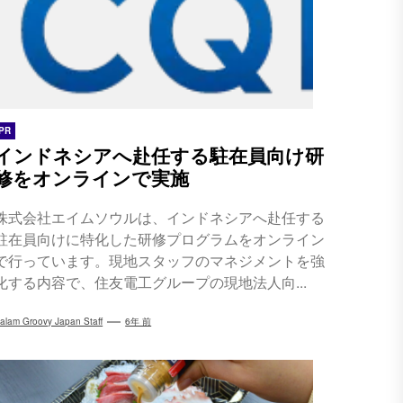
PR
インドネシアへ赴任する駐在員向け研
修をオンラインで実施
株式会社エイムソウルは、インドネシアへ赴任する
駐在員向けに特化した研修プログラムをオンライン
で行っています。現地スタッフのマネジメントを強
化する内容で、住友電工グループの現地法人向...
alam Groovy Japan Staff
6年 前