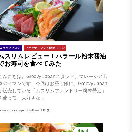
スタッフブログ
マーケティング・翻訳 イマン
ムスリムレビュー！ハラール粉末醤油
でお寿司を食べてみた
こんにちは。Groovy Japanスタッフ、マレーシア出
身のイマンです。今回はお昼ご飯に、Groovy Japan
が販売している「ムスリムフレンドリー粉末醤油」
を使って、大好きな...
alam Groovy Japan Staff
6年 前