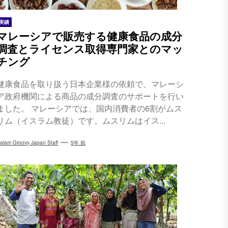
実績
マレーシアで販売する健康食品の成分
調査とライセンス取得専門家とのマッ
チング
健康食品を取り扱う日本企業様の依頼で、マレーシ
ア政府機関による商品の成分調査のサポートを行い
ました。 マレーシアでは、国内消費者の6割がムス
リム（イスラム教徒）です。ムスリムはイス...
alam Groovy Japan Staff
5年 前