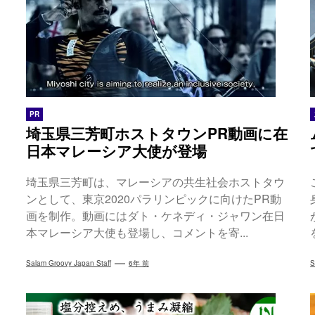
PR
埼玉県三芳町ホストタウンPR動画に在
日本マレーシア大使が登場
埼玉県三芳町は、マレーシアの共生社会ホストタウ
ンとして、東京2020パラリンピックに向けたPR動
画を制作。動画にはダト・ケネディ・ジャワン在日
本マレーシア大使も登場し、コメントを寄...
Salam Groovy Japan Staff
6年 前
S