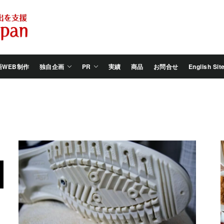
Salam
Groovy
Japan
語WEB制作
独自企画
PR
実績
商品
お問合せ
English Sit