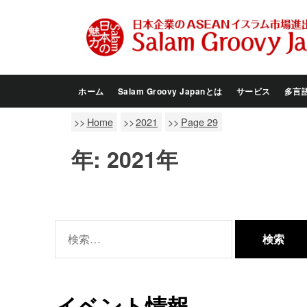
Skip
to
the
content
ホーム
Salam Groovy Japanとは
サービス
多言
Home
2021
Page 29
年:
2021年
検
索:
イベント情報