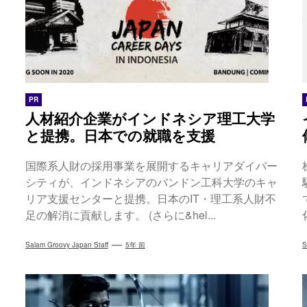
PR
人材紹介企業がインドネシア理工大学
と提携。日本での就職を支援
国際系人財の採用事業を展開するキャリアダイバー
シティが、インドネシアのバンドン工科大学のキャ
リア支援センターと提携。日本のIT・理工系人財不
足の解消に貢献します。 (さらに&hel...
Salam Groovy Japan Staff
5年 前
S