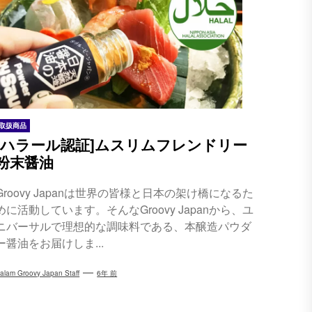
取扱商品
[ハラール認証]ムスリムフレンドリー
粉末醤油
Groovy Japanは世界の皆様と日本の架け橋になるた
めに活動しています。そんなGroovy Japanから、ユ
ニバーサルで理想的な調味料である、本醸造パウダ
ー醤油をお届けしま...
alam Groovy Japan Staff
6年 前