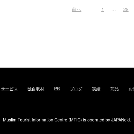
投
前へ
1
…
28
稿
ナ
ビ
ゲ
ー
シ
ョ
ン
サービス
独自取材
PR
ブログ
実績
商品
お
Muslim Tourist Information Centre (MTIC) is operated by
JAPANeid
.