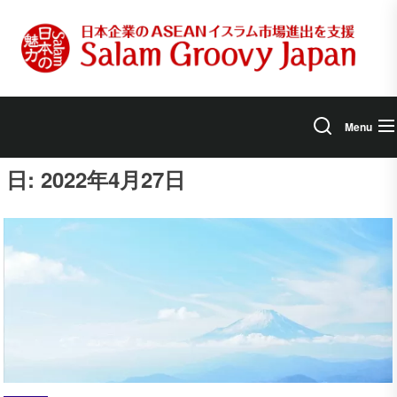
Skip
to
the
content
Menu
日:
2022年4月27日