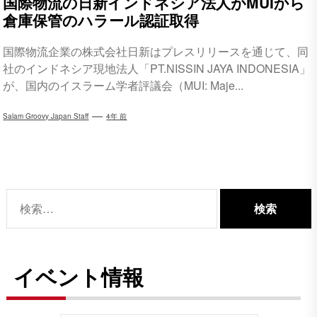
国際物流の日新インドネシア法人がMUIから
倉庫保管のハラール認証取得
国際物流企業の株式会社日新はプレスリリースを通じて、同
社のインドネシア現地法人「PT.NISSIN JAYA INDONESIA」
が、国内のイスラーム学者評議会（MUI: Maje...
Salam Groovy Japan Staff
4年 前
検
索:
イベント情報