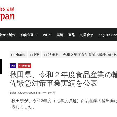
Salam
Groovy
Japan
語WEB制作
独自企画
PR
実績
商品
お問合せ
English Sit
Home
PR
秋田県、令和２年度食品産業の輸出向けH
PR
行政関連
秋田県、令和２年度食品産業の輸
備緊急対策事業実績を公表
Salam Groovy Japan Staff
5年 前
秋田県が、令和2年度（元年度繰越）食品産業の輸出向け
表しました。