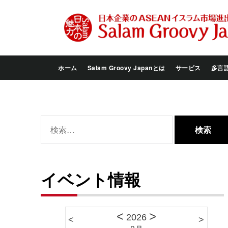
Skip
to
the
content
ホーム
Salam Groovy Japanとは
サービス
多言
検
索:
イベント情報
<
>
2026
<
>