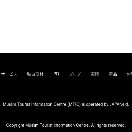
サービス
独自取材
PR
ブログ
実績
商品
お
Muslim Tourist Information Centre (MTIC) is operated by
JAPANeid
.
Copyright Muslim Tourist Information Centre. All rights reserved.