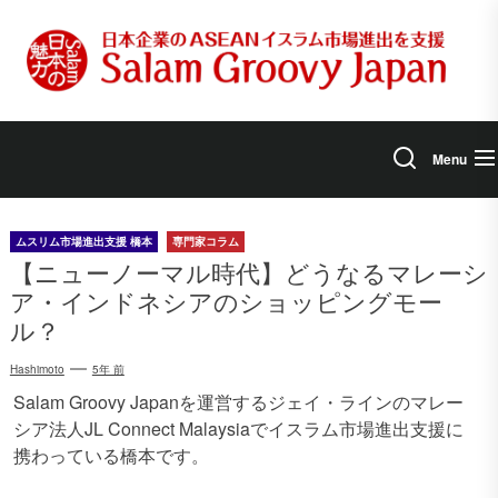
Skip
to
the
content
Menu
ムスリム市場進出支援 橋本
専門家コラム
【ニューノーマル時代】どうなるマレーシ
ア・インドネシアのショッピングモー
ル？
Hashimoto
5年 前
Salam Groovy Japanを運営するジェイ・ラインのマレー
シア法人JL Connect Malaysiaでイスラム市場進出支援に
携わっている橋本です。