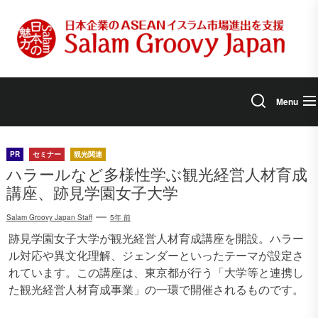
Skip
to
the
content
Menu
PR
セミナー
観光関連
ハラールなど多様性学ぶ観光経営人材育成
講座、跡見学園女子大学
Salam Groovy Japan Staff
5年 前
跡見学園女子大学が観光経営人材育成講座を開設。ハラー
ル対応や異文化理解、ジェンダーといったテーマが設定さ
れています。この講座は、東京都が行う「大学等と連携し
た観光経営人材育成事業」の一環で開催されるものです。