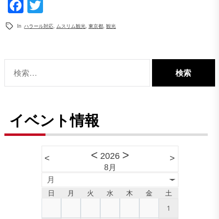
Facebook
Twitter
In
ハラール対応
,
ムスリム観光
,
東京都
,
観光
検
索:
イベント情報
<
>
2026
<
>
8月
月
日
月
火
水
木
金
土
1