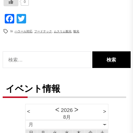
0
Facebook
Twitter
In
ハラール対応
,
フードテック
,
ムスリム観光
,
観光
検
索:
イベント情報
<
>
2026
<
>
8月
月
日
月
火
水
木
金
土