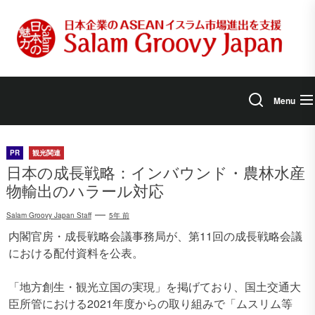
Skip
to
the
content
Menu
PR
観光関連
日本の成長戦略：インバウンド・農林水産
物輸出のハラール対応
Salam Groovy Japan Staff
5年 前
内閣官房・成長戦略会議事務局が、第11回の成長戦略会議
における配付資料を公表。
「地方創生・観光立国の実現」を掲げており、国土交通大
臣所管における2021年度からの取り組みで「ムスリム等