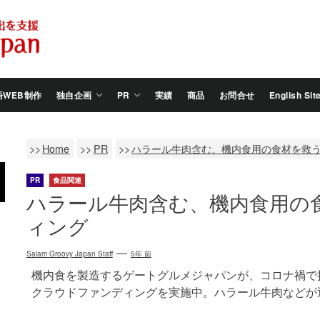
Salam
Groovy
Japan
語WEB制作
独自企画
PR
実績
商品
お問合せ
English Sit
Home
PR
ハラール牛肉含む、機内食用の食材を救
PR
食品関連
ハラール牛肉含む、機内食用の
ィング
Salam Groovy Japan Staff
5年 前
機内食を製造するゲートグルメジャパンが、コロナ禍で抱
クラウドファンディングを実施中。ハラール牛肉などが