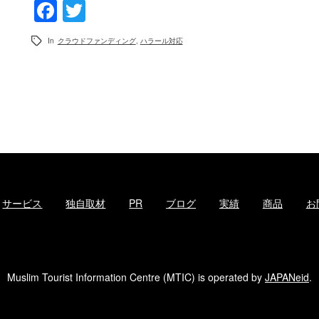
Facebook
Twitter
In
クラウドファンディング
,
ハラール対応
サービス
独自取材
PR
ブログ
実績
商品
お
Muslim Tourist Information Centre (MTIC) is operated by
JAPANeid
.