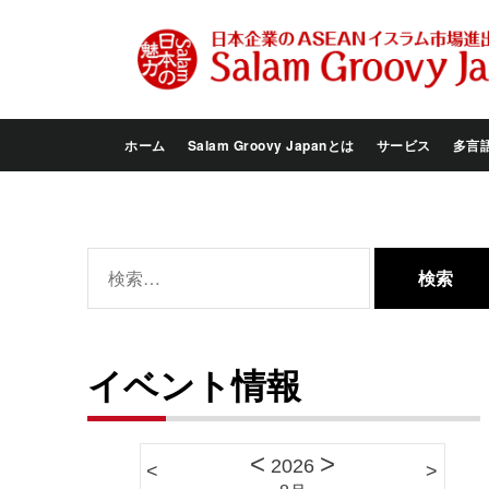
Skip
to
the
content
ホーム
Salam Groovy Japanとは
サービス
多言
検
索:
イベント情報
<
>
2026
<
>