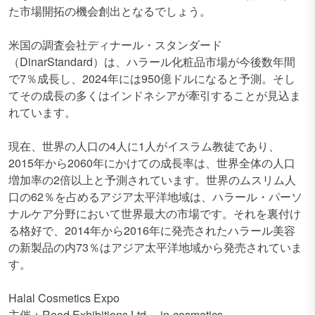
た市場開拓の機会創出となるでしょう。
米国の調査会社ディナール・スタンダード
（DinarStandard）は、ハラール化粧品市場が今後数年間
で7％成長し、2024年には950億ドルになると予測。そし
てその成長の多くはインドネシアが牽引することが見込ま
れています。
現在、世界の人口の4人に1人がイスラム教徒であり、
2015年から2060年にかけての成長率は、世界全体の人口
増加率の2倍以上と予測されています。世界のムスリム人
口の62％を占めるアジア太平洋地域は、ハラール・パーソ
ナルケア分野において世界最大の市場です。それを裏付け
る格好で、2014年から2016年に発売されたハラール美容
の新製品の内73％はアジア太平洋地域から発売されていま
す。
Halal Cosmetics Expo
主催：Reed Exhibitions Ltd. in-cosmetics