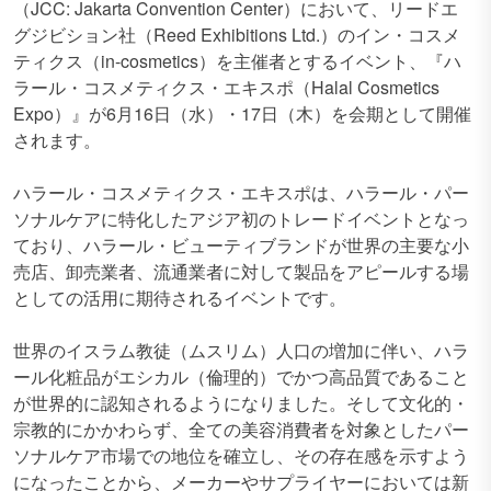
（JCC: Jakarta Convention Center）において、リードエ
グジビション社（Reed Exhibitions Ltd.）のイン・コスメ
ティクス（in-cosmetics）を主催者とするイベント、『ハ
ラール・コスメティクス・エキスポ（Halal Cosmetics
Expo）』が6月16日（水）・17日（木）を会期として開催
されます。
ハラール・コスメティクス・エキスポは、ハラール・パー
ソナルケアに特化したアジア初のトレードイベントとなっ
ており、ハラール・ビューティブランドが世界の主要な小
売店、卸売業者、流通業者に対して製品をアピールする場
としての活用に期待されるイベントです。
世界のイスラム教徒（ムスリム）人口の増加に伴い、ハラ
ール化粧品がエシカル（倫理的）でかつ高品質であること
が世界的に認知されるようになりました。そして文化的・
宗教的にかかわらず、全ての美容消費者を対象としたパー
ソナルケア市場での地位を確立し、その存在感を示すよう
になったことから、メーカーやサプライヤーにおいては新