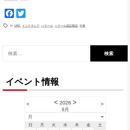
Facebook
Twitter
In
UAE
,
インドネシア
,
ハラール
,
ハラール認証製品
,
中東
検
索:
イベント情報
<
>
2026
<
>
8月
月
日
月
火
水
木
金
土