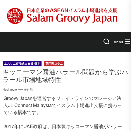
Skip
to
the
content
Menu
ムスリム市場進出支援 橋本
専門家コラム
キッコーマン醤油ハラール問題から学ぶハ
ラール市場地域特性
Hashimoto
5年 前
Groovy Japanを運営するジェイ・ラインのマレーシア法
人JL Connect Malaysiaでイスラム市場進出支援に携わっ
ている橋本です。
2017年にUAE政府は、日本製キッコーマン醤油がハラー