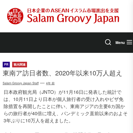
Skip
to
the
content
Menu
PR
観光関連
東南ア訪日者数、2020年以来10万人超え
Salam Groovy Japan Staff
4年 前
日本政府観光局（JNTO）が11月16日に発表した統計で
は、10月11日より日本が個人旅行者の受け入れやビザ免
除措置を再開したことに伴い、東南アジアの主要6カ国か
らの旅行者が40倍に増え、パンデミック直前以来のおよそ
3年ぶりに10万人を超えました。