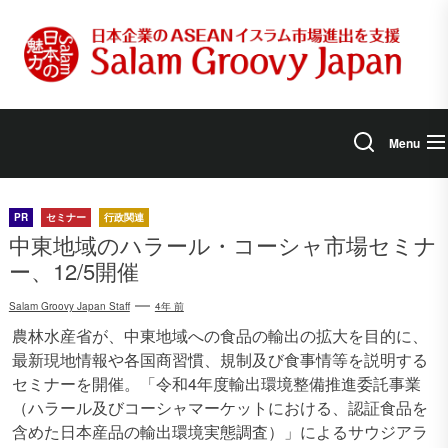
Skip
to
the
content
Menu
PR
セミナー
行政関連
中東地域のハラール・コーシャ市場セミナ
ー、12/5開催
Salam Groovy Japan Staff
4年 前
農林水産省が、中東地域への食品の輸出の拡大を目的に、
最新現地情報や各国商習慣、規制及び食事情等を説明する
セミナーを開催。「令和4年度輸出環境整備推進委託事業
（ハラール及びコーシャマーケットにおける、認証食品を
含めた日本産品の輸出環境実態調査）」によるサウジアラ