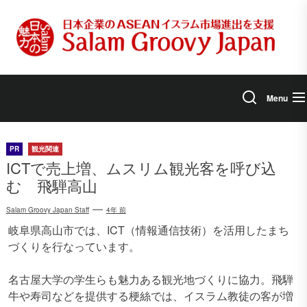
Skip
to
the
content
Menu
PR
観光関連
ICTで売上増、ムスリム観光客を呼び込
む 飛騨高山
Salam Groovy Japan Staff
4年 前
岐阜県高山市では、ICT（情報通信技術）を活用したまち
づくりを行なっています。
名古屋大学の学生らも魅力ある観光地づくりに協力。飛騨
牛や寿司などを提供する梗絲では、イスラム教徒の客が増