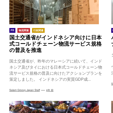
PR
物流関連
行政関連
国土交通省がインドネシア向けに日本
式コールドチェーン物流サービス規格
の普及を推進
国土交通省が、昨年のマレーシアに続いて、インド
ネシア及びタイにおける日本式コールドチェーン物
流サービス規格の普及に向けたアクションプランを
策定しました。 インドネシアの実質GDP成...
S
Salam Groovy Japan Staff
4年 前