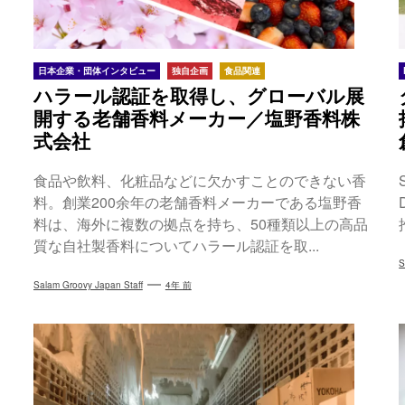
日本企業・団体インタビュー
独自企画
食品関連
ハラール認証を取得し、グローバル展
開する老舗香料メーカー／塩野香料株
式会社
食品や飲料、化粧品などに欠かすことのできない香
料。創業200余年の老舗香料メーカーである塩野香
料は、海外に複数の拠点を持ち、50種類以上の高品
質な自社製香料についてハラール認証を取...
S
Salam Groovy Japan Staff
4年 前