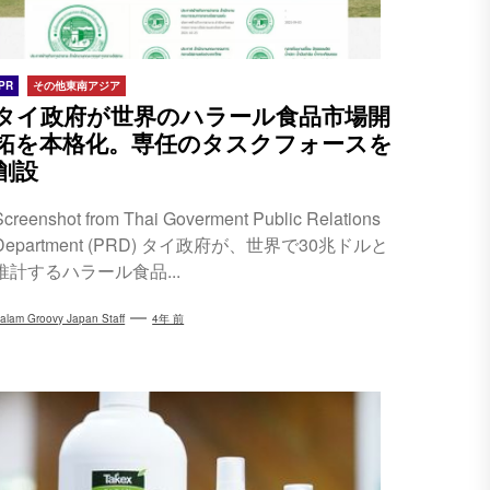
PR
その他東南アジア
タイ政府が世界のハラール食品市場開
拓を本格化。専任のタスクフォースを
創設
Screenshot from Thai Goverment Public Relations
Department (PRD) タイ政府が、世界で30兆ドルと
推計するハラール食品...
alam Groovy Japan Staff
4年 前