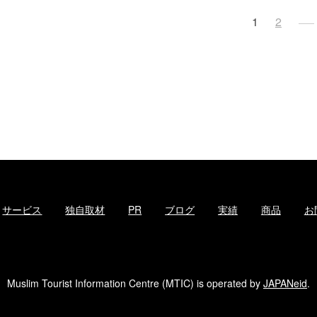
投
1
2
稿
ナ
ビ
ゲ
ー
シ
ョ
ン
サービス
独自取材
PR
ブログ
実績
商品
お
Muslim Tourist Information Centre (MTIC) is operated by
JAPANeid
.