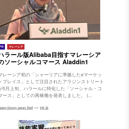
PR
マレーシア
ハラール版Alibaba目指すマレーシア
のソーシャルコマース Aladdin1
マレーシア初の「シャーリアに準拠したeマーケッ
トプレイス」として注目されたアラジンストリート
が5月上旬、ハラールに特化した「ソーシャル・コ
マース」としての再稼働を発表しました。 (...
alam Groovy Japan Staff
5年 前