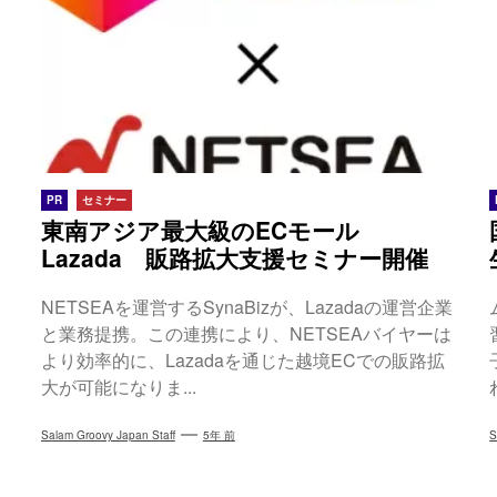
PR
セミナー
東南アジア最大級のECモール
Lazada 販路拡大支援セミナー開催
NETSEAを運営するSynaBizが、Lazadaの運営企業
と業務提携。この連携により、NETSEAバイヤーは
より効率的に、Lazadaを通じた越境ECでの販路拡
大が可能になりま...
Salam Groovy Japan Staff
5年 前
S