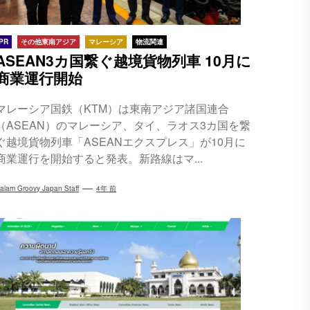
PR
その他東南アジア
マレーシア
物流関連
ASEAN3カ国繋ぐ越境貨物列車 10月に
商業運行開始
マレーシア国鉄（KTM）は東南アジア諸国連合
（ASEAN）のマレーシア、タイ、ラオス3カ国を繋
ぐ越境貨物列車「ASEANエクスプレス」が10月に
商業運行を開始すると発表。新路線はマ...
alam Groovy Japan Staff
4年 前