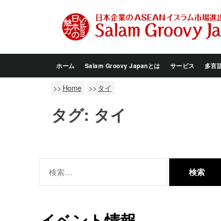
Skip
to
the
content
ホーム
Salam Groovy Japanとは
サービス
多言
Home
タイ
タグ:
タイ
検
索:
イベント情報