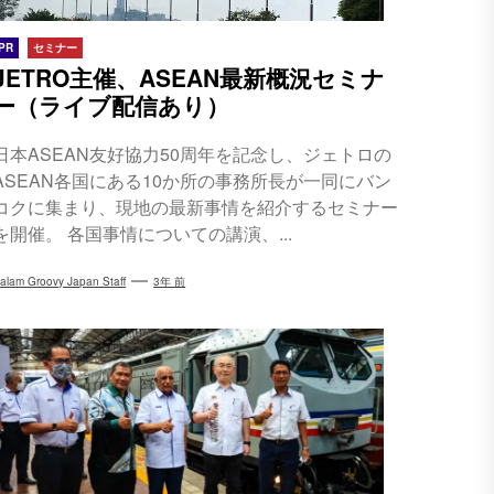
PR
セミナー
JETRO主催、ASEAN最新概況セミナ
ー（ライブ配信あり）
日本ASEAN友好協力50周年を記念し、ジェトロの
ASEAN各国にある10か所の事務所長が一同にバン
コクに集まり、現地の最新事情を紹介するセミナー
を開催。 各国事情についての講演、...
alam Groovy Japan Staff
3年 前