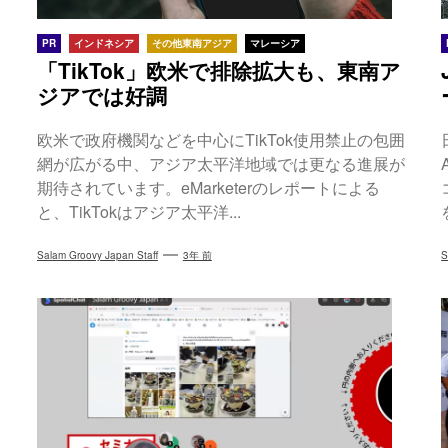
PR
インドネシア
その他東南アジア
マレーシア
「TikTok」欧米で排除拡大も、東南ア
ジアでは好調
欧米で政府機関などを中心にTikTok使用禁止の包囲
網が広がる中、アジア太平洋地域では更なる進展が
期待されています。eMarketerのレポートによる
と、TikTokはアジア太平洋...
Salam Groovy Japan Staff
3年 前
S