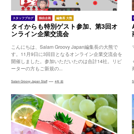
スタッフブログ
独自企画
編集長 大熊
タイからも特別ゲスト参加、第3回オ
ンライン企業交流会
こんにちは、Salam Groovy Japan編集長の大熊で
す。11月9日に3回目となるオンライン企業交流会を
開催しました。参加いただいたのは合計14社。リピ
ーターの方もご新規の...
Salam Groovy Japan Staff
4年 前
S