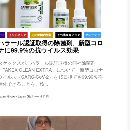
PR
インドネシア
その他国内情報
その他東南アジア
マレーシア
ハラール認証取得の除菌剤、新型コロ
ナに99.9%の抗ウイルス効果
タケックスが、ハラール認証取得の同社除菌剤
「TAKEX CLEAN EXTRA」について、新型コロナ
ウイルス（SARS-CoV-2）を15日後でも99.99％不
活化できることを、検...
alam Groovy Japan Staff
5年 前