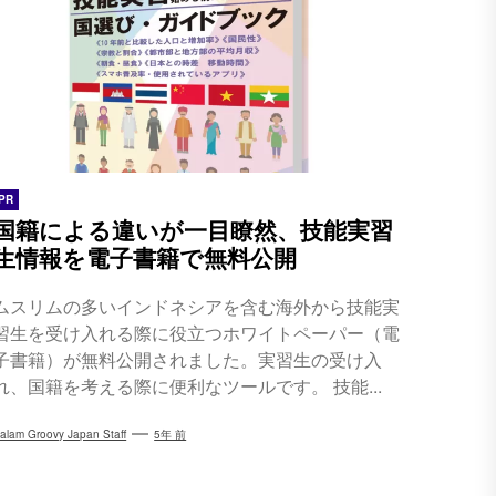
PR
国籍による違いが一目瞭然、技能実習
生情報を電子書籍で無料公開
ムスリムの多いインドネシアを含む海外から技能実
習生を受け入れる際に役立つホワイトペーパー（電
子書籍）が無料公開されました。実習生の受け入
れ、国籍を考える際に便利なツールです。 技能...
alam Groovy Japan Staff
5年 前