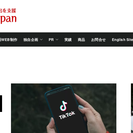
Salam
Groovy
Japan
語WEB制作
独自企画
PR
実績
商品
お問合せ
English Sit