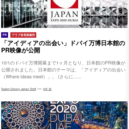
PR
アラブ首長国連邦
「アイディアの出会い」ドバイ万博日本館の
PR映像が公開
10/1のドバイ万博開幕まで1ヶ月となり、日本館のPR映像が
公開されました。日本館のテーマは、「アイディアの出会い
（Where ideas meet）」。 (さらに…...
Salam Groovy Japan Staff
5年 前