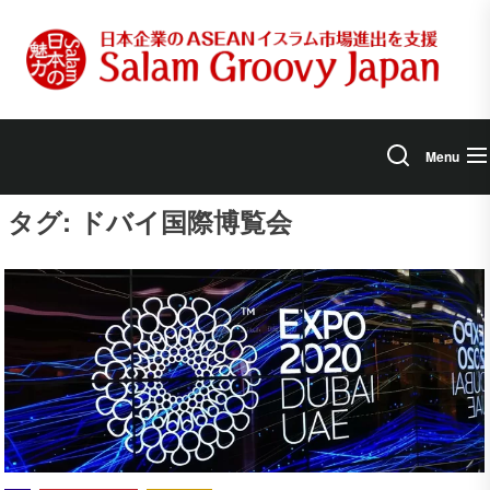
Skip
to
the
content
Menu
タグ:
ドバイ国際博覧会