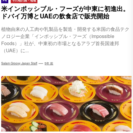
PR
その他の国・地域
米インポッシブル・フーズが中東に初進出。
ドバイ万博とUAEの飲食店で販売開始
植物由来の人工肉や乳製品を製造・開発する米国の食品テク
ノロジー企業「インポッシブル・フーズ（Impossible
Foods）」社が、中東初の市場となるアラブ首長国連邦
（UAE）に...
Salam Groovy Japan Staff
5年 前