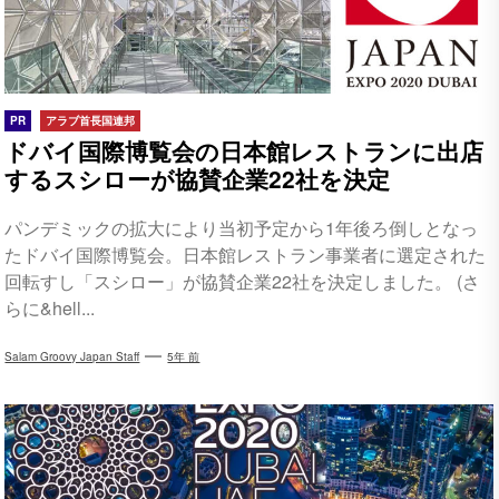
PR
アラブ首長国連邦
ドバイ国際博覧会の日本館レストランに出店
するスシローが協賛企業22社を決定
パンデミックの拡大により当初予定から1年後ろ倒しとなっ
たドバイ国際博覧会。日本館レストラン事業者に選定された
回転すし「スシロー」が協賛企業22社を決定しました。 (さ
らに&hell...
Salam Groovy Japan Staff
5年 前