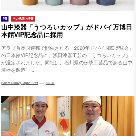
PR
その他国内情報
山中漆器「うつろいカップ」がドバイ万博日
本館VIP記念品に採用
アラブ首長国連邦で開催される「2020年ドバイ国際博覧会」
の日本館VIP記念品に、浅田漆器工芸の「うつろいカップ」
が選定されました。同社は、石川県の伝統工芸品である山中
漆器を製造・...
Salam Groovy Japan Staff
5年 前