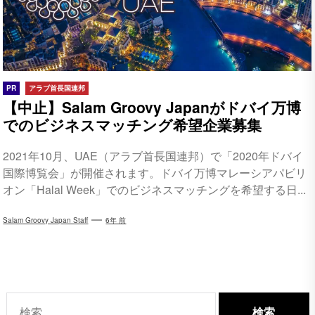
PR
アラブ首長国連邦
【中止】Salam Groovy Japanがドバイ万博
でのビジネスマッチング希望企業募集
2021年10月、UAE（アラブ首長国連邦）で「2020年ドバイ
国際博覧会」が開催されます。ドバイ万博マレーシアパビリ
オン「Halal Week」でのビジネスマッチングを希望する日...
Salam Groovy Japan Staff
6年 前
検
索: