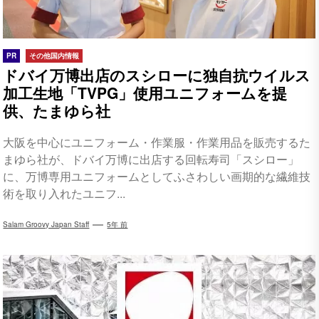
PR
その他国内情報
ドバイ万博出店のスシローに独自抗ウイルス
加工生地「TVPG」使用ユニフォームを提
供、たまゆら社
大阪を中心にユニフォーム・作業服・作業用品を販売するた
まゆら社が、ドバイ万博に出店する回転寿司「スシロー」
に、万博専用ユニフォームとしてふさわしい画期的な繊維技
術を取り入れたユニフ...
Salam Groovy Japan Staff
5年 前