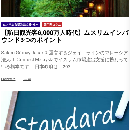
ムスリム市場進出支援 橋本
専門家コラム
【訪日観光客6,000万人時代】ムスリムインバ
ウンド3つのポイント
Salam Groovy Japanを運営するジェイ・ラインのマレーシア
法人JL Connect Malaysiaでイスラム市場進出支援に携わって
いる橋本です。 日本政府は、203...
Hashimoto
5年 前