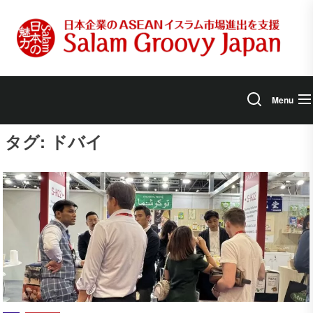
Skip
to
the
content
Menu
タグ:
ドバイ