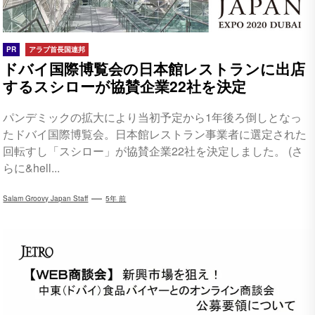
PR
アラブ首長国連邦
ドバイ国際博覧会の日本館レストランに出店
するスシローが協賛企業22社を決定
パンデミックの拡大により当初予定から1年後ろ倒しとなっ
たドバイ国際博覧会。日本館レストラン事業者に選定された
回転すし「スシロー」が協賛企業22社を決定しました。 (さ
らに&hell...
Salam Groovy Japan Staff
5年 前