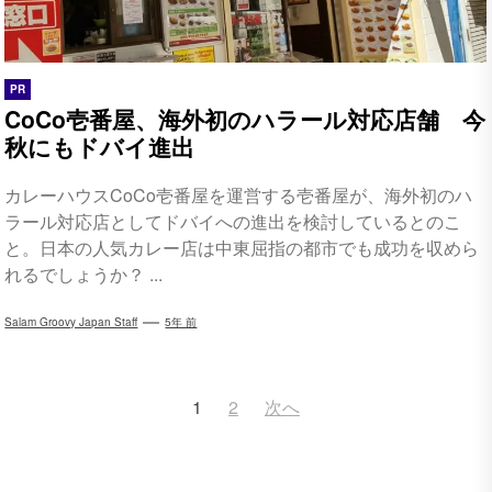
PR
CoCo壱番屋、海外初のハラール対応店舗 今
秋にもドバイ進出
カレーハウスCoCo壱番屋を運営する壱番屋が、海外初のハ
ラール対応店としてドバイへの進出を検討しているとのこ
と。日本の人気カレー店は中東屈指の都市でも成功を収めら
れるでしょうか？ ...
Salam Groovy Japan Staff
5年 前
投
1
2
次へ
稿
ナ