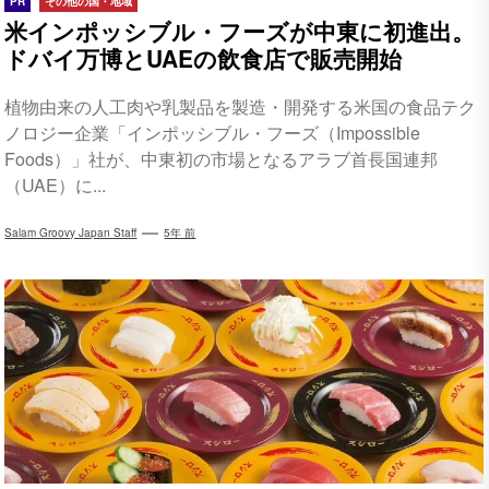
PR
その他の国・地域
米インポッシブル・フーズが中東に初進出。
ドバイ万博とUAEの飲食店で販売開始
植物由来の人工肉や乳製品を製造・開発する米国の食品テク
ノロジー企業「インポッシブル・フーズ（Impossible
Foods）」社が、中東初の市場となるアラブ首長国連邦
（UAE）に...
Salam Groovy Japan Staff
5年 前