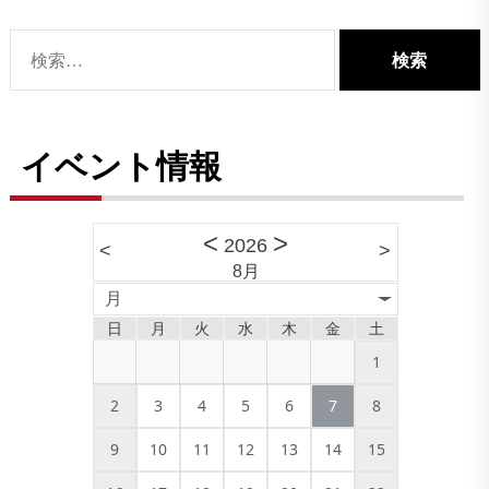
ビ
ゲ
検
ー
索:
シ
ョ
イベント情報
ン
<
>
2026
<
>
8月
月
日
月
火
水
木
金
土
1
2
3
4
5
6
7
8
9
10
11
12
13
14
15