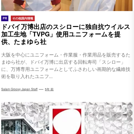
PR
その他国内情報
ドバイ万博出店のスシローに独自抗ウイルス
加工生地「TVPG」使用ユニフォームを提
供、たまゆら社
大阪を中心にユニフォーム・作業服・作業用品を販売するた
まゆら社が、ドバイ万博に出店する回転寿司「スシロー」
に、万博専用ユニフォームとしてふさわしい画期的な繊維技
術を取り入れたユニフ...
Salam Groovy Japan Staff
5年 前