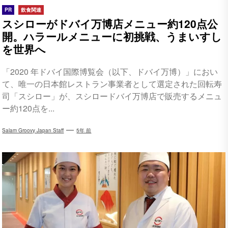
PR
飲食関連
スシローがドバイ万博店メニュー約120点公
開。ハラールメニューに初挑戦、うまいすし
を世界へ
「2020 年ドバイ国際博覧会（以下、ドバイ万博）」におい
て、唯一の日本館レストラン事業者として選定された回転寿
司「スシロー」が、スシロードバイ万博店で販売するメニュ
ー約120点を...
Salam Groovy Japan Staff
5年 前