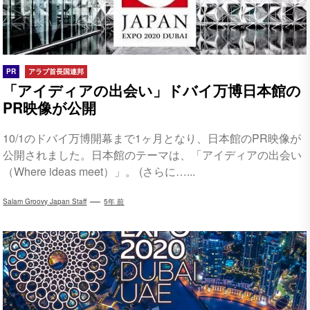
PR
アラブ首長国連邦
「アイディアの出会い」ドバイ万博日本館の
PR映像が公開
10/1のドバイ万博開幕まで1ヶ月となり、日本館のPR映像が
公開されました。日本館のテーマは、「アイディアの出会い
（Where ideas meet）」。 (さらに…...
Salam Groovy Japan Staff
5年 前