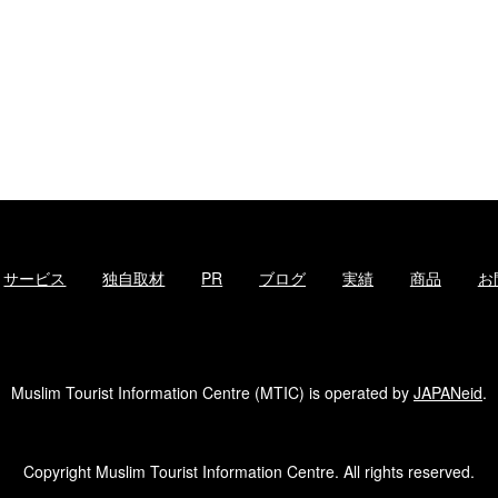
サービス
独自取材
PR
ブログ
実績
商品
お
Muslim Tourist Information Centre (MTIC) is operated by
JAPANeid
.
Copyright Muslim Tourist Information Centre. All rights reserved.