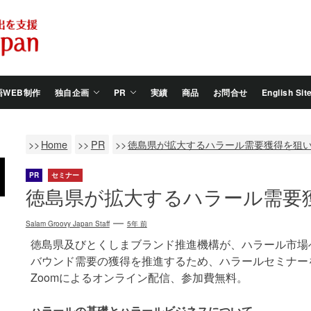
Salam
Groovy
Japan
語WEB制作
独自企画
PR
実績
商品
お問合せ
English Sit
Home
PR
徳島県が拡大するハラール需要獲得を狙
PR
セミナー
徳島県が拡大するハラール需要
Salam Groovy Japan Staff
5年 前
徳島県及びとくしまブランド推進機構が、ハラール市場
バウンド需要の獲得を推進するため、ハラールセミナー
Zoomによるオンライン配信、参加費無料。
ハラールの基礎とハラールビジネスについて