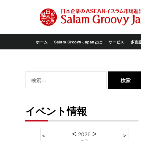
Skip
to
the
content
ホーム
Salam Groovy Japanとは
サービス
多言
検
索:
イベント情報
<
>
2026
<
>