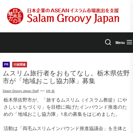
Skip
to
the
content
Menu
PR
行政関連
ムスリム旅行者をおもてなし。栃木県佐野
市が「地域おこし協力隊」募集
Salam Groovy Japan Staff
5年 前
栃木県佐野市が、「旅するムスリム（イスラム教徒）にや
さしいまちづくり」を目標に掲げたインバウンド推進のた
めの「地域おこし協力隊」1名の募集をはじめました。
活動は「両毛ムスリムインバウンド推進協議会」を主体と