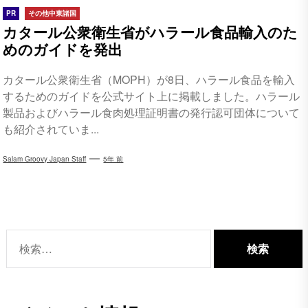
PR
その他中東諸国
カタール公衆衛生省がハラール食品輸入のた
めのガイドを発出
カタール公衆衛生省（MOPH）が8日、ハラール食品を輸入
するためのガイドを公式サイト上に掲載しました。ハラール
製品およびハラール食肉処理証明書の発行認可団体について
も紹介されていま...
Salam Groovy Japan Staff
5年 前
検
索: