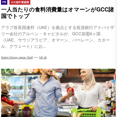
PR
その他中東諸国
一人当たりの食料消費量はオマーンがGCC諸
国でトップ
アラブ首長国連邦（UAE）を拠点とする投資銀行アドバイザ
リー会社のアルペン・キャピタルが、GCC加盟6ヶ国
（UAE、サウジアラビア、オマーン、バーレーン、カター
ル、クウェート）にお...
Salam Groovy Japan Staff
5年 前