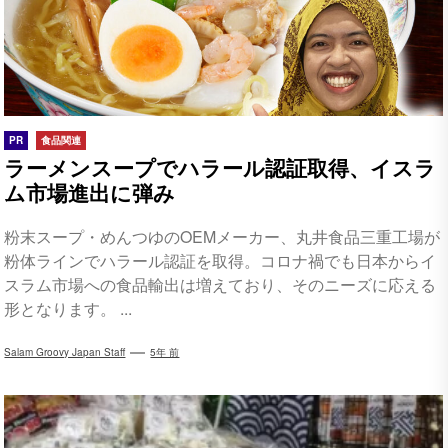
PR
食品関連
ラーメンスープでハラール認証取得、イスラ
ム市場進出に弾み
粉末スープ・めんつゆのOEMメーカー、丸井食品三重工場が
粉体ラインでハラール認証を取得。コロナ禍でも日本からイ
スラム市場への食品輸出は増えており、そのニーズに応える
形となります。 ...
Salam Groovy Japan Staff
5年 前