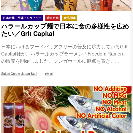
日本企業・団体インタビュー
独自企画
食品関連
ハラールカップ麺で日本に食の多様性を広め
たい／Grit Capital
日本におけるフードバリアフリーの普及に尽力しているGrit
Capital社が、ハラールカップラーメン「Freedom Ramen」
の販売を開始しました。シンガポールに拠点を置き、...
Salam Groovy Japan Staff
4年 前