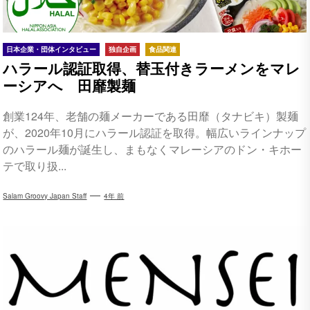
日本企業・団体インタビュー
独自企画
食品関連
ハラール認証取得、替玉付きラーメンをマレ
ーシアへ 田靡製麺
創業124年、老舗の麺メーカーである田靡（タナビキ）製麺
が、2020年10月にハラール認証を取得。幅広いラインナップ
のハラール麺が誕生し、まもなくマレーシアのドン・キホー
テで取り扱...
Salam Groovy Japan Staff
4年 前