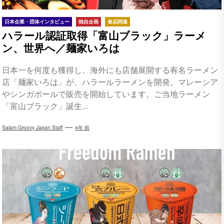
日本企業・団体インタビュー
独自企画
食品関連
ハラール認証取得「富山ブラック」ラーメ
ン、世界へ／麺家いろは
日本一を何度も獲得し、海外にも店舗展開する有名ラーメン
店「麺家いろは」が、ハラールラーメンを開発。マレーシア
やシンガポールで販売を開始しています。ご当地ラーメン
「富山ブラック」誕生...
Salam Groovy Japan Staff
4年 前