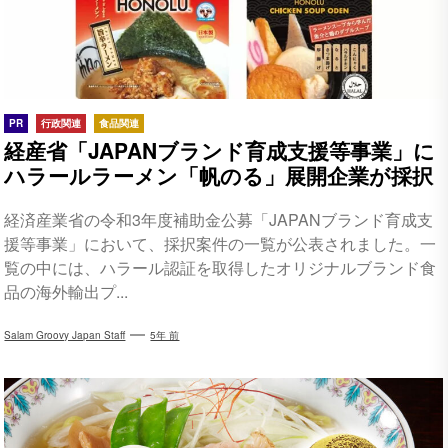
PR
行政関連
食品関連
経産省「JAPANブランド育成支援等事業」に
ハラールラーメン「帆のる」展開企業が採択
経済産業省の令和3年度補助金公募「JAPANブランド育成支
援等事業」において、採択案件の一覧が公表されました。一
覧の中には、ハラール認証を取得したオリジナルブランド食
品の海外輸出プ...
Salam Groovy Japan Staff
5年 前