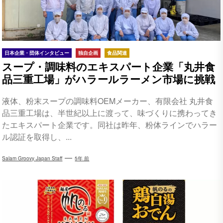
日本企業・団体インタビュー
独自企画
食品関連
スープ・調味料のエキスパート企業「丸井食
品三重工場」がハラールラーメン市場に挑戦
液体、粉末スープの調味料OEMメーカー、有限会社 丸井食
品三重工場は、半世紀以上に渡って、味づくりに携わってき
たエキスパート企業です。同社は昨年、粉体ラインでハラー
ル認証を取得し、...
Salam Groovy Japan Staff
5年 前