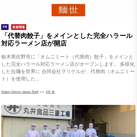
PR
飲食関連
「代替肉餃子」をメインとした完全ハラール
対応ラーメン店が開店
栃木県佐野市に「オムニミート（代替肉）餃子」をメインと
した完全ハラール対応ラーメン店がオープンします。 多様化
した拉麺を世界に 合同会社ヲリケルが、代替肉（オムニミー
ト）を使用した...
Salam Groovy Japan Staff
5年 前