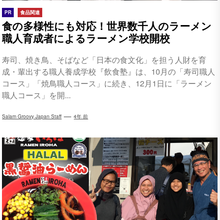
PR
食品関連
食の多様性にも対応！世界数千人のラーメン
職人育成者によるラーメン学校開校
寿司、焼き鳥、そばなど「日本の食文化」を担う人財を育
成・輩出する職人養成学校『飲食塾』は、10月の「寿司職人
コース」「焼鳥職人コース」に続き、12月1日に「ラーメン
職人コース」を開...
Salam Groovy Japan Staff
4年 前