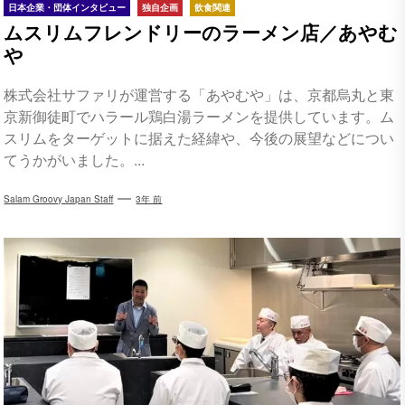
日本企業・団体インタビュー
独自企画
飲食関連
ムスリムフレンドリーのラーメン店／あやむ
や
株式会社サファリが運営する「あやむや」は、京都烏丸と東
京新御徒町でハラール鶏白湯ラーメンを提供しています。ム
スリムをターゲットに据えた経緯や、今後の展望などについ
てうかがいました。...
Salam Groovy Japan Staff
3年 前