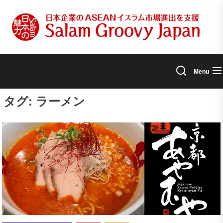
Skip
to
the
content
Menu
タグ:
ラーメン