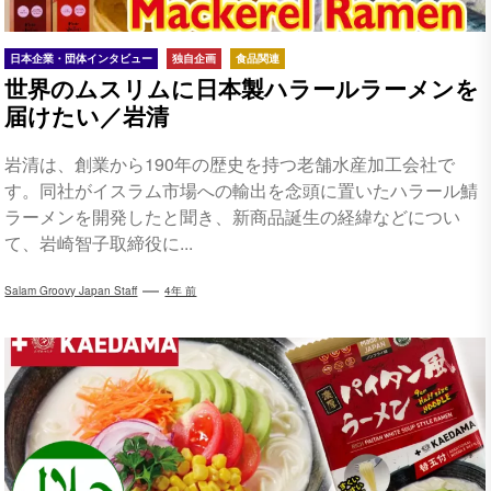
日本企業・団体インタビュー
独自企画
食品関連
世界のムスリムに日本製ハラールラーメンを
届けたい／岩清
岩清は、創業から190年の歴史を持つ老舗水産加工会社で
す。同社がイスラム市場への輸出を念頭に置いたハラール鯖
ラーメンを開発したと聞き、新商品誕生の経緯などについ
て、岩崎智子取締役に...
Salam Groovy Japan Staff
4年 前