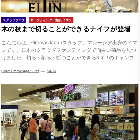
スタッフブログ
マーケティング・翻訳 イマン
木の枝まで切ることができるナイフが登場
こんにちは。Groovy Japanスタッフ、マレーシア出身のイマ
ンです。日本のクラウドファンディングで面白い商品を見つ
けました。切る・削る・断つことができる3-in-1のキャンプ...
Salam Groovy Japan Staff
5年 前