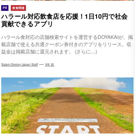
PR
飲食関連
ハラール対応飲食店を応援！1日10円で社会
貢献できるアプリ
ハラール食対応の店舗検索サイトを運営するDOYAKAIが、掲
載店舗で使える共通クーポン券付きのアプリをリリース。収
益金は掲載店舗に還元されます。 (さらに…)
Salam Groovy Japan Staff
5年 前