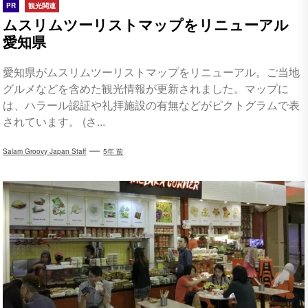
PR
観光関連
ムスリムツーリストマップをリニューアル
愛知県
愛知県がムスリムツーリストマップをリニューアル。ご当地
グルメなどを含めた観光情報が更新されました。マップに
は、ハラール認証や礼拝施設の有無などがピクトグラムで表
されています。 (さ...
Salam Groovy Japan Staff
5年 前