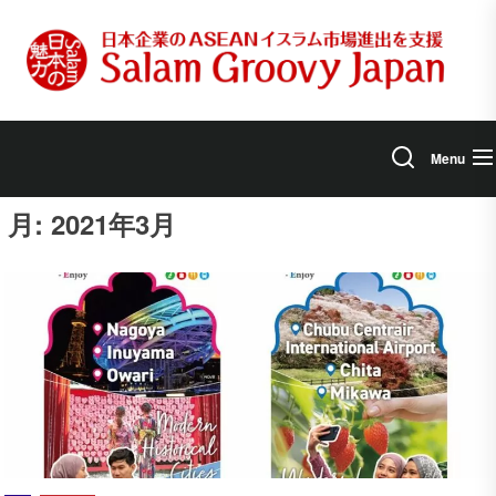
Skip
to
the
content
Menu
月:
2021年3月