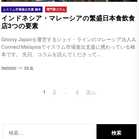
ムスリム市場進出支援 橋本
専門家コラム
インドネシア・マレーシアの繁盛日本食飲食
店3つの要素
Groovy Japanを運営するジェイ・ラインのマレーシア法人JL
Connect Malaysiaでイスラム市場進出支援に携わっている橋
本です。 先日、コラムを読んでくださって...
Hashimoto
5年 前
投
1
2
…
4
次へ
稿
ナ
ビ
ゲ
検
ー
索: