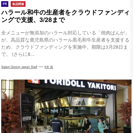
PR
食品関連
ハラール和牛の生産者をクラウドファンディ
ングで支援、3/28まで
全メニューが無添加のハラール対応している「焼肉ぱんが」
が、高品質な鹿児島県のハラール黒毛和牛生産者を支援する
ため、クラウドファンディングを実施中。期限は3月28日ま
で。 (さらに&...
Salam Groovy Japan Staff
5年 前