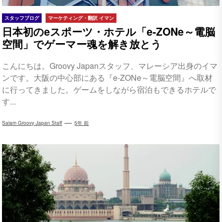
スタッフブログ
マーケティング・翻訳 イマン
日本初のeスポーツ・ホテル「e-ZONe～電脳
空間」でゲーマー魂を解き放とう
こんにちは。Groovy Japanスタッフ、マレーシア出身のイマ
ンです。大阪の中心部にある『e-ZONe～電脳空間』へ取材
に行ってきました。ゲームをしながら宿泊もできるホテルで
す...
Salam Groovy Japan Staff
5年 前