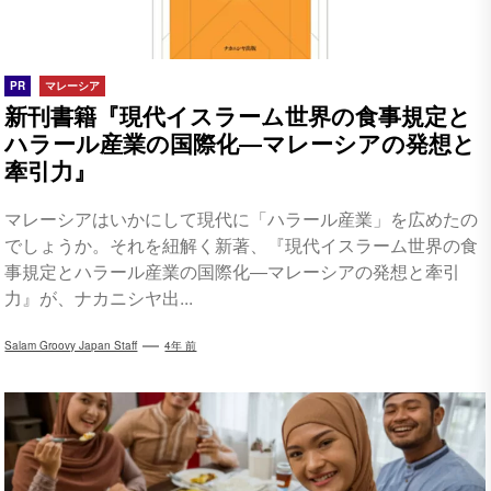
PR
マレーシア
新刊書籍『現代イスラーム世界の食事規定と
ハラール産業の国際化―マレーシアの発想と
牽引力』
マレーシアはいかにして現代に「ハラール産業」を広めたの
でしょうか。それを紐解く新著、『現代イスラーム世界の食
事規定とハラール産業の国際化―マレーシアの発想と牽引
力』が、ナカニシヤ出...
Salam Groovy Japan Staff
4年 前