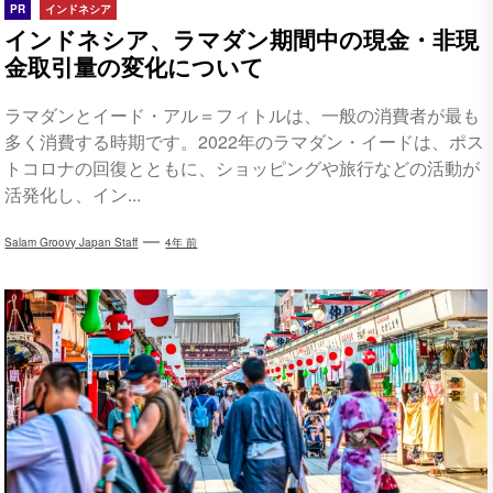
PR
インドネシア
インドネシア、ラマダン期間中の現金・非現
金取引量の変化について
ラマダンとイード・アル＝フィトルは、一般の消費者が最も
多く消費する時期です。2022年のラマダン・イードは、ポス
トコロナの回復とともに、ショッピングや旅行などの活動が
活発化し、イン...
Salam Groovy Japan Staff
4年 前