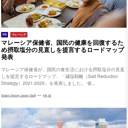
PR
マレーシア
マレーシア保健省、国民の健康を回復するた
め摂取塩分の見直しを提言するロードマップ
発表
マレーシア保健省が、国民の食生活における摂取塩分の見直
しを提言するロードマップ、「減塩戦略（Salt Reduction
Strategy）2021-2025」を発表しました。 省...
Salam Groovy Japan Staff
4年 前