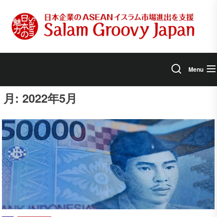
Skip
to
the
content
Menu
月:
2022年5月