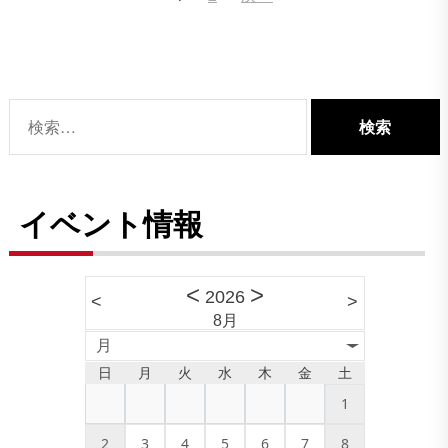
稿
ナ
ビ
ゲ
検
ー
索:
シ
ョ
イベント情報
ン
<
>
2026
<
>
8月
月
日
月
火
水
木
金
土
1
2
3
4
5
6
7
8