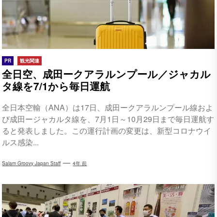
PR
観光関連
全日空、成田ークアラルンプール／ジャカル
タ線を7/1から毎日運航
全日本空輸（ANA）は17日、成田ークアラルンプール線およ
び成田ージャカルタ線を、7月1日～10月29日まで毎日運航す
ると発表しました。この運行計画の変更は、新型コロナウイ
ルス感染...
Salam Groovy Japan Staff
4年 前